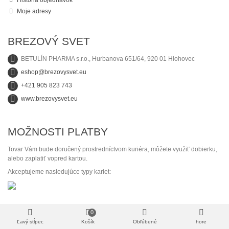
História objednávok
Moje adresy
BREZOVÝ SVET
BETULÍN PHARMA s.r.o., Hurbanova 651/64, 920 01 Hlohovec
eshop@brezovysvet.eu
+421 905 823 743
www.brezovysvet.eu
MOŽNOSTI PLATBY
Tovar Vám bude doručený prostredníctvom kuriéra, môžete využiť dobierku,
alebo zaplatiť vopred kartou.
Akceptujeme nasledujúce typy kariet:
0
2021 © eshop.brezovysvet.eu | Všetky autorské práva vyhradené.
Ľavý stĺpec
Košík
Obľúbené
hore