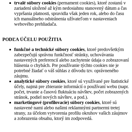
trvalé súbory cookies
(pernament cookies), ktoré zostanú v
zariadení uložené až kým nedosiahnu stanovený dátum a čas
vypršania platnosti, spravidla však jeden rok, alebo do času
ich manuálneho odstránenia užívateľom v nastaveniach
webového prehliadača.
PODĽA ÚČELU POUŽITIA
funkčné a technické súbory cookies
, ktoré predovšetkým
zabezpečujú správnu funkčnosť stránky, uchovávania
nastavených preferencií alebo zachytenie údaja o zobrazovaní
hlásenia o chybách. Pre používanie týchto cookies nie je
potrebné žiadať o váš súhlas z dôvodu tzv. oprávneného
záujmu.
analytické súbory cookies
, ktoré sú využívané pre štatistické
účely, najmä pre zbieranie informácií o používaní webu (napr.
počet, trvanie a časovú fluktuáciu návštev, počet zobrazených
stránok, podiel nových návštev, a pod.).
marketingové (profilovacie) súbory cookies
, ktoré sú
nastavené nami alebo našimi reklamnými partnermi tretej
strany, za účelom vytvorenia profilu okruhov vašich záujmov
a zobrazenia obsahu, ktorý im zodpovedá.