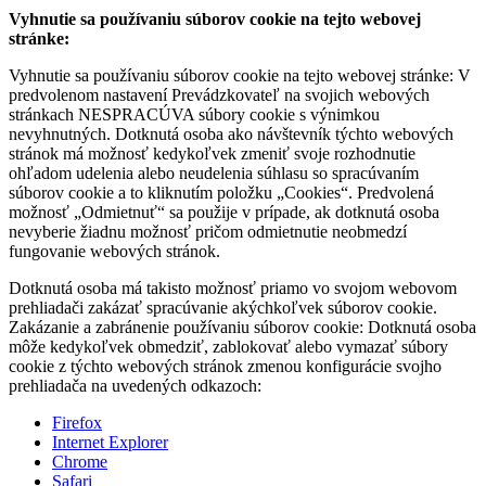
Vyhnutie sa používaniu súborov cookie na tejto webovej
stránke:
Vyhnutie sa používaniu súborov cookie na tejto webovej stránke: V
predvolenom nastavení Prevádzkovateľ na svojich webových
stránkach NESPRACÚVA súbory cookie s výnimkou
nevyhnutných. Dotknutá osoba ako návštevník týchto webových
stránok má možnosť kedykoľvek zmeniť svoje rozhodnutie
ohľadom udelenia alebo neudelenia súhlasu so spracúvaním
súborov cookie a to kliknutím položku „Cookies“. Predvolená
možnosť „Odmietnuť“ sa použije v prípade, ak dotknutá osoba
nevyberie žiadnu možnosť pričom odmietnutie neobmedzí
fungovanie webových stránok.
Dotknutá osoba má takisto možnosť priamo vo svojom webovom
prehliadači zakázať spracúvanie akýchkoľvek súborov cookie.
Zakázanie a zabránenie používaniu súborov cookie: Dotknutá osoba
môže kedykoľvek obmedziť, zablokovať alebo vymazať súbory
cookie z týchto webových stránok zmenou konfigurácie svojho
prehliadača na uvedených odkazoch:
Firefox
Internet Explorer
Chrome
Safari