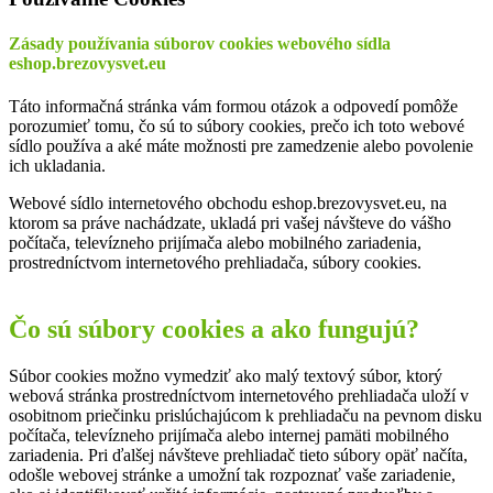
Zásady používania súborov cookies webového sídla
eshop.brezovysvet.eu
Táto informačná stránka vám formou otázok a odpovedí pomôže
porozumieť tomu, čo sú to súbory cookies, prečo ich toto webové
sídlo používa a aké máte možnosti pre zamedzenie alebo povolenie
ich ukladania.
Webové sídlo internetového obchodu eshop.brezovysvet.eu, na
ktorom sa práve nachádzate, ukladá pri vašej návšteve do vášho
počítača, televízneho prijímača alebo mobilného zariadenia,
prostredníctvom internetového prehliadača, súbory cookies.
Čo sú súbory cookies a ako fungujú?
Súbor cookies možno vymedziť ako malý textový súbor, ktorý
webová stránka prostredníctvom internetového prehliadača uloží v
osobitnom priečinku prislúchajúcom k prehliadaču na pevnom disku
počítača, televízneho prijímača alebo internej pamäti mobilného
zariadenia. Pri ďalšej návšteve prehliadač tieto súbory opäť načíta,
odošle webovej stránke a umožní tak rozpoznať vaše zariadenie,