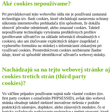
Aké cookies nepoužívame?
Pri prevádzkovaní tejto webového sídla nie je používaná zastaraná
technológia tzv. flash cookies, ktoré obchádzajú nastavenia ochrany
súkromia internetového prehliadača tým spôsobom, že dokážu
obnoviť pôvodne odmietnuté, alebo zmazané cookies. Taktiež
nepoužívame technológiu vytvárania prediktívnych profilov
(profilovanie užívateľov na základe informácií obsiahnutých v
cookies), ako ani zlučovanie explicitných údajov (napríklad z
vyplneného formulára na stránke) s informáciami získanými pri
využívaní cookies. Prostredníctvom cookies nezbierame žiadne
údaje, ktoré sú spôsobilé identifikovať užívateľa webovej stránky.
Nachádzajú sa na tejto webovej stránke aj
cookies tretích strán (third party
cookies)?
Vo väčšine prípadov používame najmä naše vlastné cookies (tzv.
first party cookies s označením PHPSESSID), avšak táto webová
stránka obsahuje taktiež niektoré inovatívne riešenia v podobe
praktických nástrojov, doplnkov, alebo zásuvných modulov, čo si
logicky vyžadovalo nadviazanie spolupráce s tretími stranami, ktoré