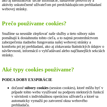
ako aj identifikovať určité informácie, nastavené predvoľby a
aktivity uskutočnené užívateľom pri predchádzajúcom prehliadaní
webovej stránky.
Prečo používame cookies?
Snažíme sa neustále zlepšovať naše služby a tieto súbory nám
pomáhajú k dosiahnutiu tohto cieľa, a to najmä prostredníctvom
zabezpečenia riadneho fungovania našej webovej stránky a
komfortu pri jej prehliadaní, ako aj získavania štatistických údajov o
návštevnosti, informácií o vyhľadávaní alebo najčítanejších sekciách
stránky.
Aké typy cookies používame?
PODĽA DOBY EXSPIRÁCIE
dočasné
súbory cookies
(session cookies), ktoré môžu byť v
prípade tohto webu využívané na podporu niektorých funkcií
v súvislosti s individuálnou operáciou užívateľa a ktoré sa
automaticky vymažú po zatvorení okna webového
prehliadača.