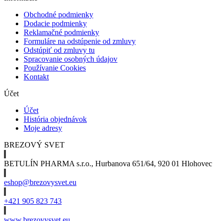
Obchodné podmienky
Dodacie podmienky
Reklamačné podmienky
Formuláre na odstúpenie od zmluvy
Odstúpiť od zmluvy tu
Spracovanie osobných údajov
Používanie Cookies
Kontakt
Účet
Účet
História objednávok
Moje adresy
BREZOVÝ SVET
BETULÍN PHARMA s.r.o., Hurbanova 651/64, 920 01 Hlohovec
eshop@brezovysvet.eu
+421 905 823 743
www.brezovysvet.eu