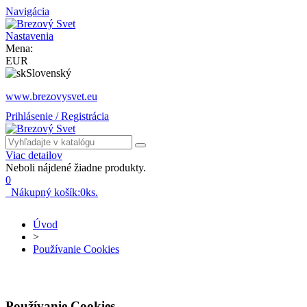
Navigácia
Nastavenia
Mena:
EUR
Slovenský
www.brezovysvet.eu
Prihlásenie / Registrácia
Viac detailov
Neboli nájdené žiadne produkty.
0
Nákupný košík:
0
ks.
Úvod
>
Používanie Cookies
Používanie Cookies