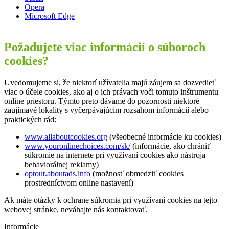
Opera
Microsoft Edge
Požadujete viac informácií o súboroch
cookies?
Uvedomujeme si, že niektorí užívatelia majú záujem sa dozvedieť
viac o účele cookies, ako aj o ich právach voči tomuto inštrumentu
online priestoru. Týmto preto dávame do pozornosti niektoré
zaujímavé lokality s vyčerpávajúcim rozsahom informácií alebo
praktických rád:
www.allaboutcookies.org
(všeobecné informácie ku cookies)
www.youronlinechoices.com/sk/
(informácie, ako chrániť
súkromie na internete pri využívaní cookies ako nástroja
behaviorálnej reklamy)
optout.aboutads.info
(možnosť obmedziť cookies
prostredníctvom online nastavení)
Ak máte otázky k ochrane súkromia pri využívaní cookies na tejto
webovej stránke, neváhajte nás kontaktovať.
Informácie