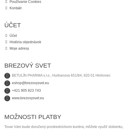
Používanie Cookies
Kontakt
ÚČET
Účet
História objednávok
Moje adresy
BREZOVÝ SVET
BETULÍN PHARMA s.r.o., Hurbanova 651/64, 920 01 Hlohovec
eshop@brezovysvet.eu
+421 905 823 743
www.brezovysvet.eu
MOŽNOSTI PLATBY
Tovar Vám bude doručený prostredníctvom kuriéra, môžete využiť dobierku,